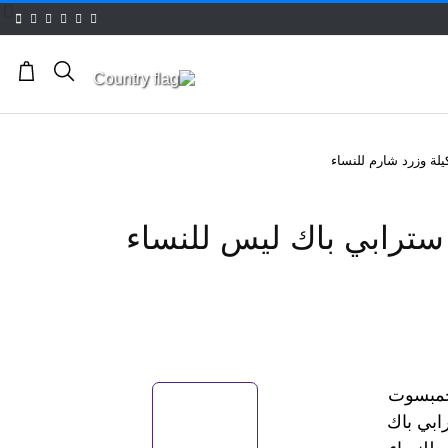
لة وزرد شارم للنساء
رابي باك ليس للنساء