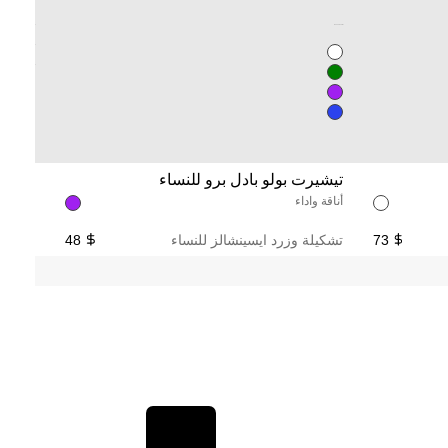
Unused color
Unused color
Unused color
Unused color
تيشيرت بولو بادل برو للنساء
سروال
أناقة واداء
تصميم 
73
تشكيلة وزرد ايسينشالز للنساء
48
تشكيلة