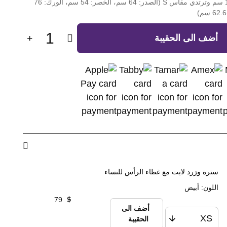
العارضة يبلغ طولها 170 سم وترتدي مقاس S (الصدر: 64 سم، الخصر: 54 سم، الورك: 76
1
أضف الى الحقيبة
سترة وزرد لايت مع غطاء الرأس للنساء
اللون
:
أبيض
79
أضف الى