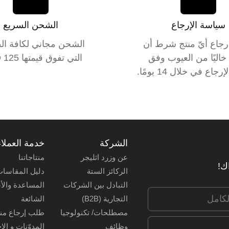
سياسة الإرجاع
الشحن السريع
رجاع أيّ منتج شرط أن
الشحن مجاني لكافة ال
خاليًا من العيوب وفق
التي تفوق قيمتها 125 USD.
اع في خلال 14 يومًا.
الشركة
خدمة العملاء
عن وزرد اثليجر
منتاجاتنا
اك!
الركائز الستة
دليل المقاسا
التبادل بين الشركات
المساعدة والأ
التجارية (B2B)
الشائعة
مصطلحات/ تكنولوجيا
طلب إرجاع من