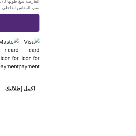
سم، المقاس الداخلي: 62.6 سم)
اكمل إطلالتك