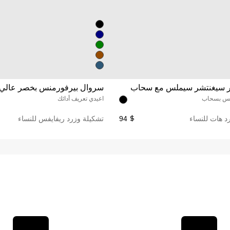
 سيغنتشر سيملس مع سحاب
سروال بيرفورمنس بخصر عالي 
ابس بسحاب
اعيدي تعريف أدائك
د هات للنساء
94
تشكيلة وزرد ريفايفس للنساء