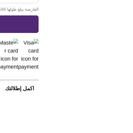
العارضة يبلغ طولها 166 سم وترتدي مقاس S (الخصر: 62 سم، الورك: 106 سم)
اكمل إطلالتك