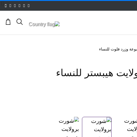
عة وزرد فلوت للنساء
ايت هيبستر للنساء