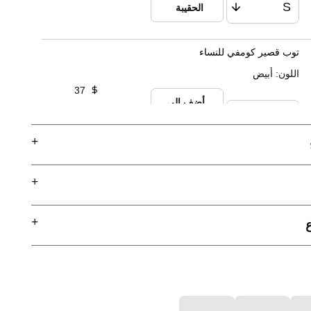
الحقيبة
توب قصير كومفي للنساء
اللون
:
أبيض
37
أضف الى
الحقيبة
جوارب قصيرة مناسبة للجنسين بتقنية
اللمسة الجافة - مجموعة تحتوي على 3
أزواج
اللون
:
أبيض
22
ع
أضف الى
الحقيبة