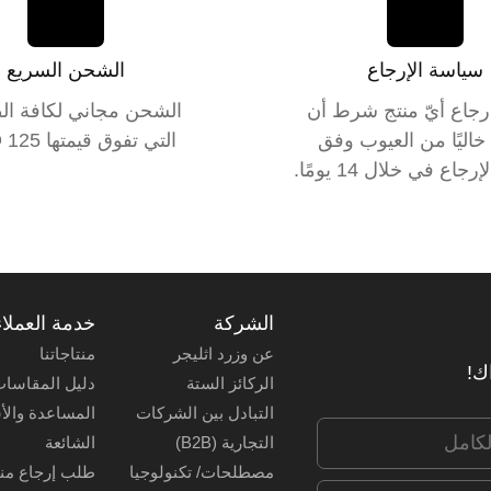
سياسة الإرجاع
الشحن السريع
رجاع أيّ منتج شرط أن
الشحن مجاني لكافة ال
خاليًا من العيوب وفق
التي تفوق قيمتها 125 USD.
اع في خلال 14 يومًا.
الشركة
خدمة العملاء
عن وزرد اثليجر
منتاجاتنا
اك!
الركائز الستة
دليل المقاسا
التبادل بين الشركات
المساعدة والأ
التجارية (B2B)
الشائعة
مصطلحات/ تكنولوجيا
طلب إرجاع من