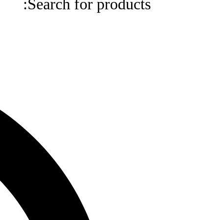
Search for products:
Search
for
products: