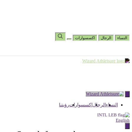
المساعدة والأسئلة الشائعة
رؤيتنا
عرض قائمة الأمنيات
اختر البلد
تغيير اللغة
النساء
الرجال
اكسسوارات
Skip
to
content
النساء
الرجال
اكسسوارات
رؤيتنا
INTL
English