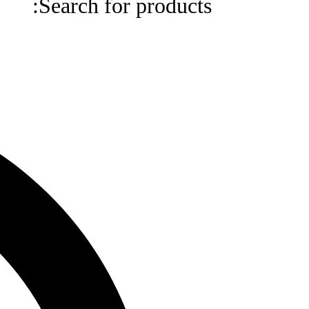
Search for products:
Search
for
products: