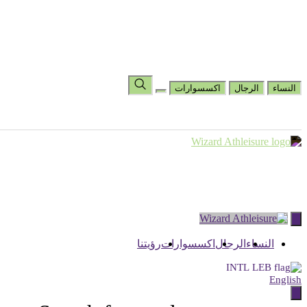
المساعدة والأسئلة الشائعة
رؤيتنا
عرض قائمة الأمنيات
اختر البلد
تغيير اللغة
النساء
الرجال
اكسسوارات
Skip
to
content
النساء
الرجال
اكسسوارات
رؤيتنا
INTL
English