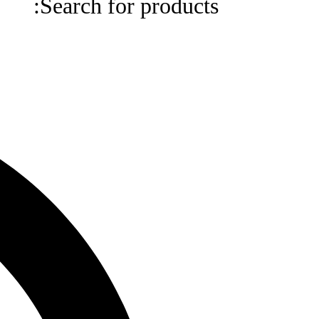
Search for products:
Search
for
products: