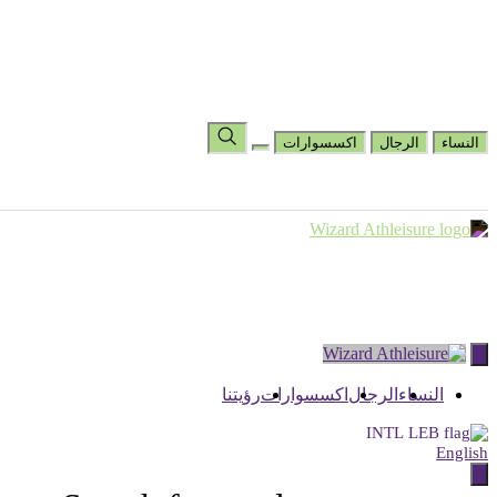
المساعدة والأسئلة الشائعة
رؤيتنا
عرض قائمة الأمنيات
اختر البلد
تغيير اللغة
النساء
الرجال
اكسسوارات
Skip
to
content
النساء
الرجال
اكسسوارات
رؤيتنا
INTL
English