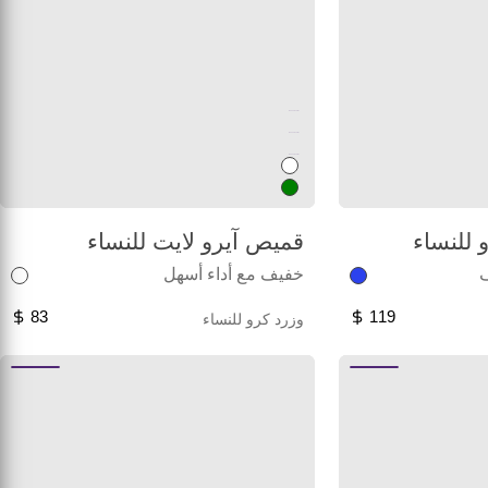
Unused color
Unused color
Unused color
للنساء
قميص آيرو لايت للنساء
ف
خفيف مع أداء أسهل
83
119
وزرد كرو للنساء