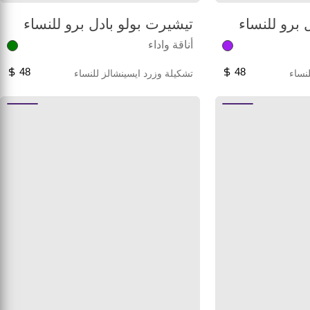
 برو للنساء
تيشيرت بولو بادل برو للنساء
أناقة واداء
48
48
نساء
تشكيلة وزرد ايسينشالز للنساء