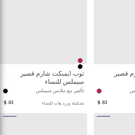
Unused color
Unused color
Unused color
م قصير
توب ايمبكت شارم قصير
سيملس للنساء
لس
تألقي مع ملابس سيملس
83
83
تشكيلة وزرد هات للنساء