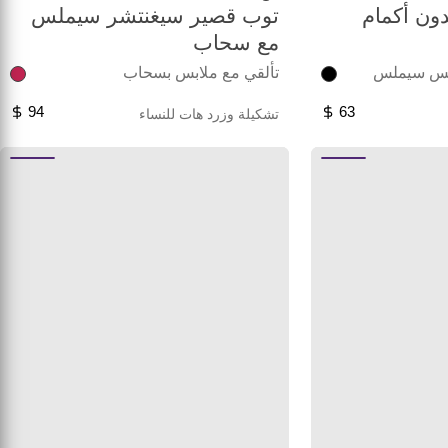
ون أكمام
توب قصير سيغنتشر سيملس
مع سحاب
ابس سيملس
تألقي مع ملابس بسحاب
94
63
تشكيلة وزرد هات للنساء