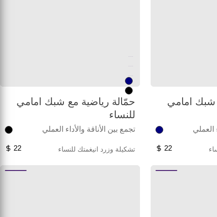
Unused color
Unused color
Unused color
 شبك امامي
حمّالة رياضية مع شبك امامي
للنساء
ء العملي
تجمع بين الأناقة والأداء العملي
22
22
اء
تشكيلة وزرد انيغمتك للنساء