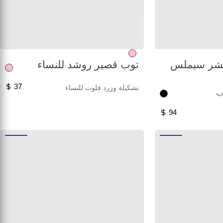
Unused color
Unused color
Unused color
Unused color
تشر سيملس
توب قصير روشد للنساء
37
تشكيلة وزرد فلوت للنساء
ب
94