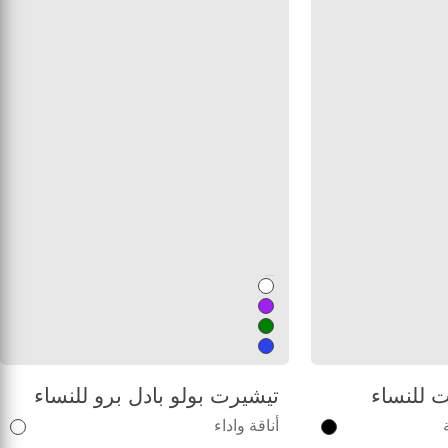
Unused color
ت للنساء
تيشيرت بولو بادل برو للنساء
أناقة واداء