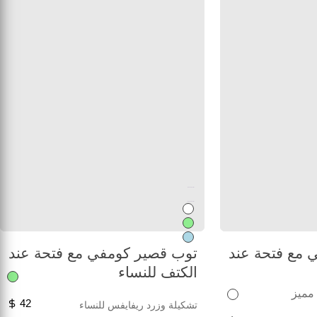
Unused color
Unused color
 مع فتحة عند
توب قصير كومفي مع فتحة عند
الكتف للنساء
 مميز
42
تشكيلة وزرد ريفايفس للنساء