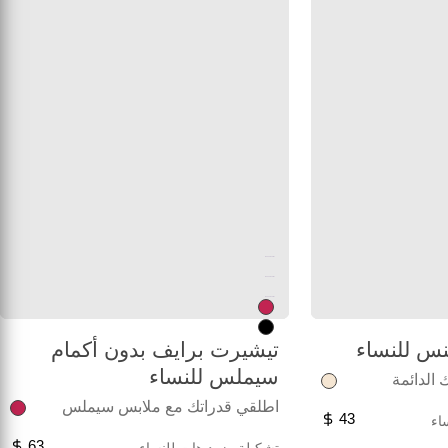
Unused color
Unused color
Unused color
نس للنساء
تيشيرت برايف بدون أكمام
سيملس للنساء
 الدائمة
اطلقي قدراتك مع ملابس سيملس
43
اء
63