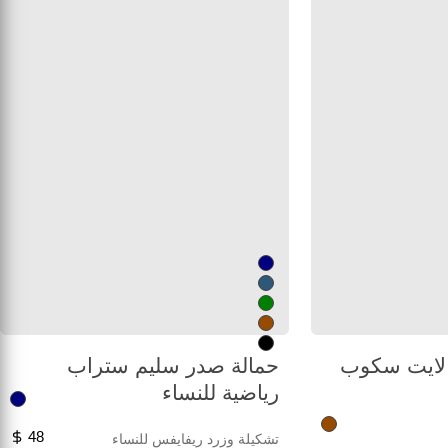
 لايت سكوب
حمالة صدر سليم ستراب
رياضية للنساء
48
تشكيلة وزرد ريفايفس للنساء