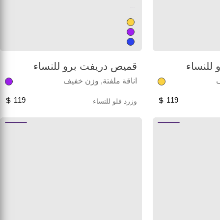
Unused color
Unused color
للنساء
قميص دريفت برو للنساء
ف
اناقة ملفتة, وزن خفيف
119
119
وزرد فلو للنساء