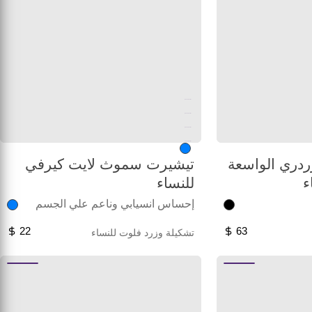
Unused color
Unused color
Unused color
Unused color
دري الواسعة
تيشيرت سموث لايت كيرفي
ء
للنساء
إحساس انسيابي وناعم علي الجسم
22
63
تشكيلة وزرد فلوت للنساء