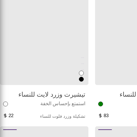
Unused color
Unused color
Unused color
للنساء
تيشيرت وزرد لايت للنساء
استمتع بإحساس الخفة
22
83
تشكيلة وزرد فلوت للنساء