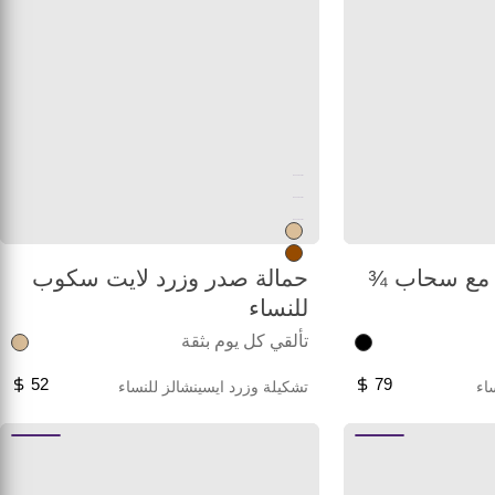
Unused color
Unused color
Unused color
 مع سحاب ¾
حمالة صدر وزرد لايت سكوب
للنساء
تألقي كل يوم بثقة
52
79
اء
تشكيلة وزرد ايسينشالز للنساء