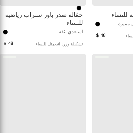
Unused color
 للنساء
حمّالة صدر باور ستراب رياضية
للنساء
 مميزة
استعدي بثقة
48
ساء
48
تشكيلة وزرد انيغمتك للنساء