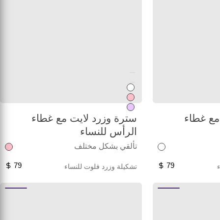
Unused color
Unused color
مع غطاء
سترة وزرد لايت مع غطاء
الرأس للنساء
تألقي بشكل مختلف
79
79
تشكيلة وزرد فلوت للنساء