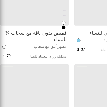
Unused color
Unused color
Unused color
 للنساء
قميص بدون ياقة مع سحاب ¾
للنساء
ية
مظهر أنيق مع سحاب
37
ساء
79
تشكيلة وزرد انيغمتك للنساء