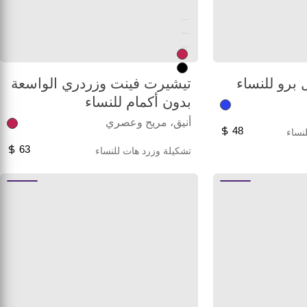
Unused color
Unused color
Unused color
 برو للنساء
تيشيرت فينت وزردري الواسعة
بدون أكمام للنساء
أنيق، مريح وعصري
48
نساء
63
تشكيلة وزرد هات للنساء