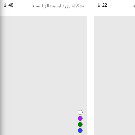
48
22
تشكيلة وزرد ايسينشالز للنساء
Unused color