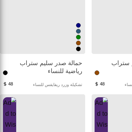
 ستراب
حمالة صدر سليم ستراب
رياضية للنساء
48
48
ساء
تشكيلة وزرد ريفايفس للنساء