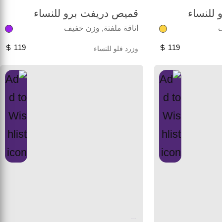
للنساء
قميص دريفت برو للنساء
ف
اناقة ملفتة, وزن خفيف
119
119
وزرد فلو للنساء
Unused color