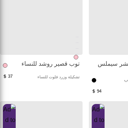
Unused color
Unused color
Unused color
Unused color
تشر سيملس
توب قصير روشد للنساء
37
تشكيلة وزرد فلوت للنساء
ب
94