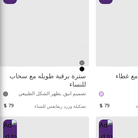
Unused color
Unused color
Unused color
مع غطاء
سترة برقبة طويله مع سحاب
للنساء
تصميم انيق, يظهر الشكل الطبيعي
79
79
تشكيلة وزرد ريفايفس للنساء