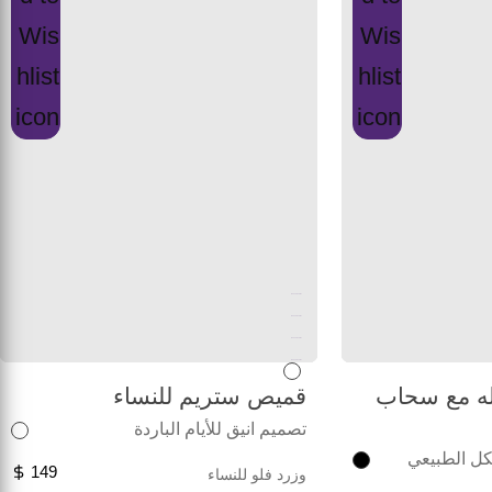
Unused color
Unused color
Unused color
Unused color
له مع سحاب
قميص ستريم للنساء
تصميم انيق للأيام الباردة
كل الطبيعي
149
وزرد فلو للنساء