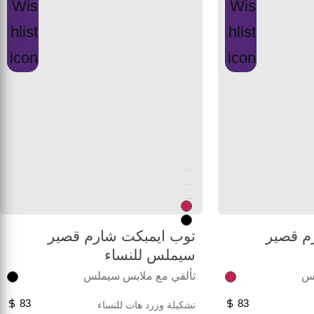
Unused color
Unused color
Unused color
م قصير
توب ايمبكت شارم قصير
سيملس للنساء
لس
تألقي مع ملابس سيملس
83
83
تشكيلة وزرد هات للنساء