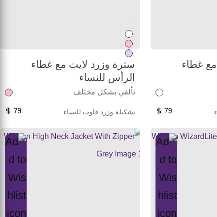
Unused color
Unused color
مع غطاء
سترة وزرد لايت مع غطاء
الرأس للنساء
تألقي بشكل مختلف
79
79
تشكيلة وزرد فلوت للنساء