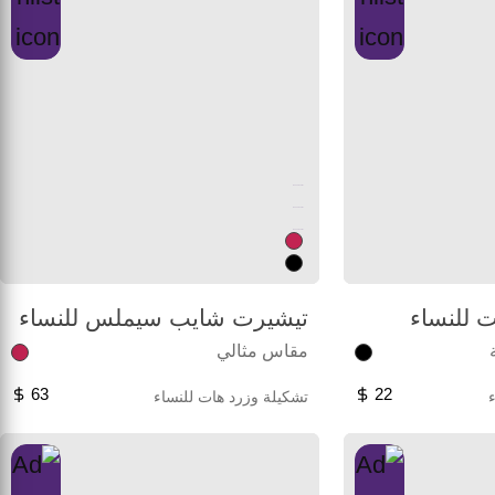
Unused color
Unused color
Unused color
ت للنساء
تيشيرت شايب سيملس للنساء
مقاس مثالي
63
22
تشكيلة وزرد هات للنساء