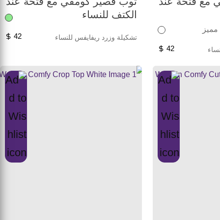
 مع فتحة عند
توب قصير كومفي مع فتحة عند
الكتف للنساء
 مميز
42
تشكيلة وزرد ريفايفس للنساء
42
ساء