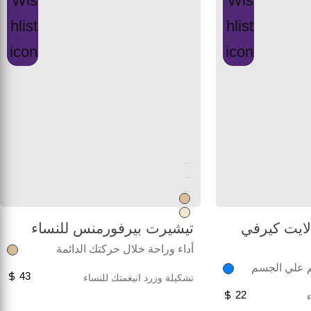
Unused color
Unused color
Unused color
ايت كيرفي
تيشيرت بيرفورمنس للنساء
أداء وراحة خلال حركتك الدائمة
 علي الجسم
43
تشكيلة وزرد انيغمتك للنساء
22