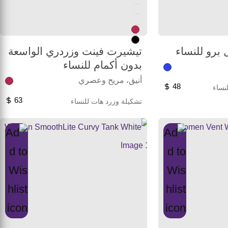
Unused color
Unused color
Unused color
 برو للنساء
تيشيرت فينت وزردري الواسعة
بدون أكمام للنساء
أنيق، مريح وعصري
48
نساء
63
تشكيلة وزرد هات للنساء