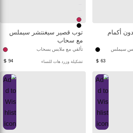
Unused color
Unused color
Unused color
ون أكمام
توب قصير سيغنتشر سيملس
مع سحاب
ابس سيملس
تألقي مع ملابس بسحاب
94
63
تشكيلة وزرد هات للنساء