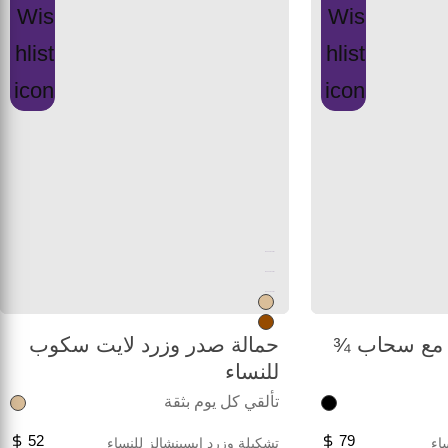
Unused color
Unused color
Unused color
 مع سحاب ¾
حمالة صدر وزرد لايت سكوب
للنساء
تألقي كل يوم بثقة
52
79
اء
تشكيلة وزرد ايسينشالز للنساء