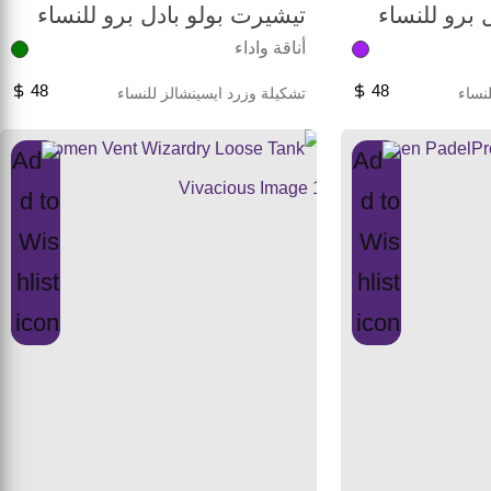
 برو للنساء
تيشيرت بولو بادل برو للنساء
أناقة واداء
48
48
نساء
تشكيلة وزرد ايسينشالز للنساء