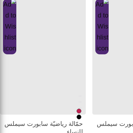
Unused color
Unused color
Unused color
سابورت سيملس
حمّالة رياضيّة سابورت سيملس
للنساء