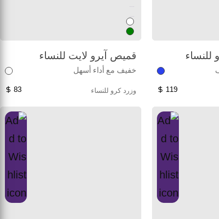
Unused color
Unused color
للنساء
قميص آيرو لايت للنساء
ف
خفيف مع أداء أسهل
83
119
وزرد كرو للنساء