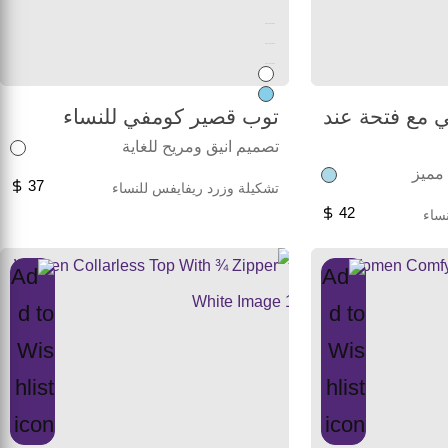
Unused color
Unused color
Unused color
 مع فتحة عند
توب قصير كومفي للنساء
تصميم انيق ومريح للغاية
 مميز
37
تشكيلة وزرد ريفايفس للنساء
42
ساء