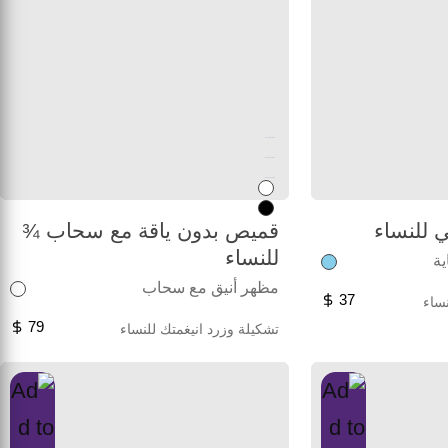
Unused color
Unused color
Unused color
 للنساء
قميص بدون ياقة مع سحاب ¾
للنساء
ية
مظهر أنيق مع سحاب
37
ساء
79
تشكيلة وزرد انيغمتك للنساء