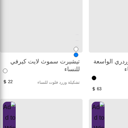
Unused color
Unused color
Unused color
دري الواسعة
تيشيرت سموث لايت كيرفي
ء
للنساء
22
تشكيلة وزرد فلوت للنساء
63