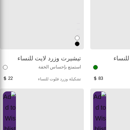
Unused color
Unused color
Unused color
للنساء
تيشيرت وزرد لايت للنساء
استمتع بإحساس الخفة
22
83
تشكيلة وزرد فلوت للنساء