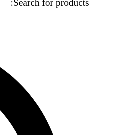
Search for products:
Search
for
products: