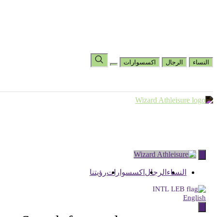
المساعدة والأسئلة الشائعة
رؤيتنا
عرض قائمة الأمنيات
اختر البلد
تغيير اللغة
النساء
الرجال
اكسسوارات
Skip
to
content
النساء
الرجال
اكسسوارات
رؤيتنا
INTL
English