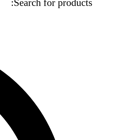
Search for products:
Search
for
products: